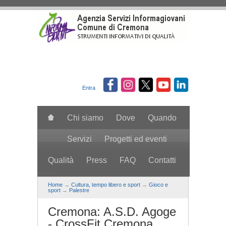
Salta al contenuto principale
Entra
Chi siamo
Dove
Quando
Servizi
Progetti ed eventi
Qualità
Press
FAQ
Contatti
search
Home
→
Cultura, tempo libero e sport
→
Gioco e
sport
→
Palestre
Cremona: A.S.D. Agoge
- CrossFit Cremona