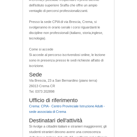
dell’istituto superiore Sraffa che offre un ampio
ventaglio di percorsi professionalizzanti.
Presso la sede CPIA di via Brescia, Crema, si
svolgeranno in orario serale i corsi riguardanti le
discipline non professionali (italiano, storia,inglese,
tecnologia).
Come si accede
Si accede al percorso iscrivendosi online, le lezione
sono in presenza presso le sedi richieste all'atto di
iscrizione.
Sede
Via Brescia, 23 a San Bernardino (piano terra)
26013 Crema CR
Tel. 0373 202898
Ufficio di riferimento
Crema: CPIA - Centro Provinciale Istruzione Adulti -
sede associata di Crema
Destinatari dell'attività
Si rivolge a cittadini italiani e stranieri maggiorenni; gli
studenti stranieri devono avere una conoscenza