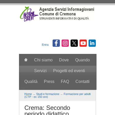
Salta al contenuto principale
Entra
Chi siamo
Dove
Quando
Servizi
Progetti ed eventi
Qualità
Press
FAQ
Contatti
search
Home
→
Studi e formazione
→
Formazione per adulti
(CTP - ex 150 ore)
Crema: Secondo
periodo didattico