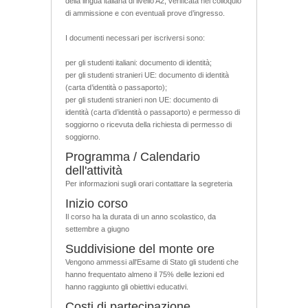
della lingua italiana di livello A2, verificata nel colloquio
di ammissione e con eventuali prove d’ingresso.
I documenti necessari per iscriversi sono:
per gli studenti italiani: documento di identità;
per gli studenti stranieri UE: documento di identità
(carta d’identità o passaporto);
per gli studenti stranieri non UE: documento di
identità (carta d’identità o passaporto) e permesso di
soggiorno o ricevuta della richiesta di permesso di
soggiorno.
Programma / Calendario
dell'attività
Per informazioni sugli orari contattare la segreteria
Inizio corso
Il corso ha la durata di un anno scolastico, da
settembre a giugno
Suddivisione del monte ore
Vengono ammessi all'Esame di Stato gli studenti che
hanno frequentato almeno il 75% delle lezioni ed
hanno raggiunto gli obiettivi educativi.
Costi di partecipazione