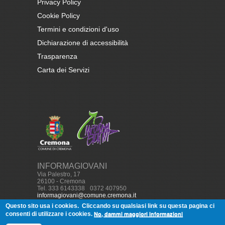
Privacy Policy
Cookie Policy
Termini e condizioni d'uso
Dichiarazione di accessibilità
Trasparenza
Carta dei Servizi
INFORMAGIOVANI
Via Palestro, 17
26100 - Cremona
Tel. 333 6143338
-
0372 407950
informagiovani@comune.cremona.it
Questo sito usa i cookies.
Cliccando su qualsiasi link su questa pagina ci
No, dammi maggiori informazioni
consenti di utilizzare i cookies.