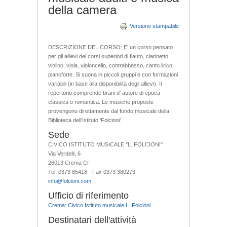
della camera
Versione stampabile
DESCRIZIONE DEL CORSO: E’ un corso pensato
per gli allievi dei corsi superiori di flauto, clarinetto,
violino, viola, violoncello, contrabbasso, canto lirico,
pianoforte. Si suona in piccoli gruppi e con formazioni
variabili (in base alla disponibilità degli allievi). Il
repertorio comprende brani d’ autore di epoca
classica o romantica. Le musiche proposte
provengono direttamente dal fondo musicale della
Biblioteca dell’Istituto ‘Folcioni’.
Sede
CIVICO ISTITUTO MUSICALE "L. FOLCIONI"
Via Verdelli, 6
26013 Crema Cr
Tel. 0373 85418 - Fax 0373 380273
info@folcioni.com
Ufficio di riferimento
Crema: Civico Istituto musicale L. Folcioni
Destinatari dell'attività