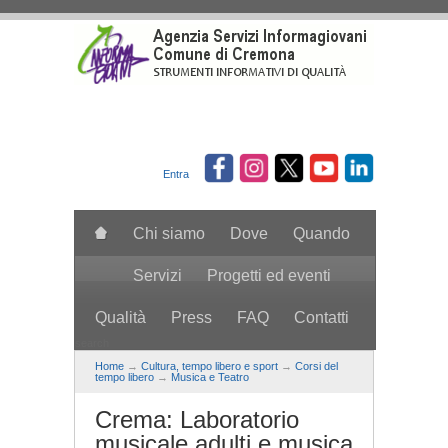
Salta al contenuto principale
Entra
Chi siamo
Dove
Quando
Servizi
Progetti ed eventi
Qualità
Press
FAQ
Contatti
search
Home
→
Cultura, tempo libero e sport
→
Corsi del
tempo libero
→
Musica e Teatro
Crema: Laboratorio
musicale adulti e musica