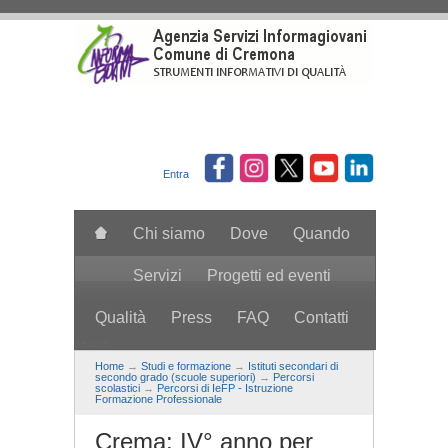
Salta al contenuto principale
Entra
Chi siamo
Dove
Quando
Servizi
Progetti ed eventi
Qualità
Press
FAQ
Contatti
search
Home
→
Studi e formazione
→
Istituti secondari di
secondo grado (scuole superiori)
→
Percorsi
scolastici
→
Percorsi di IeFP - Istruzione
Formazione Professionale
Crema: IV° anno per