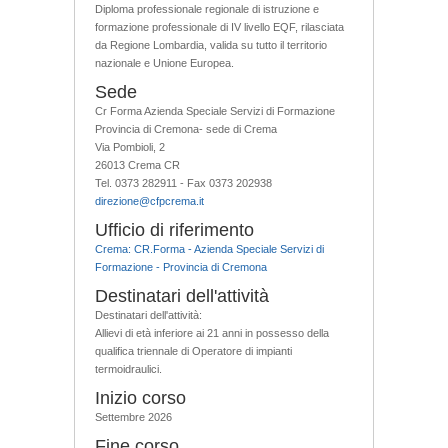
Diploma professionale regionale di istruzione e
formazione professionale di IV livello EQF, rilasciata
da Regione Lombardia, valida su tutto il territorio
nazionale e Unione Europea.
Sede
Cr Forma Azienda Speciale Servizi di Formazione
Provincia di Cremona- sede di Crema
Via Pombioli, 2
26013 Crema CR
Tel. 0373 282911 - Fax 0373 202938
direzione@cfpcrema.it
Ufficio di riferimento
Crema: CR.Forma - Azienda Speciale Servizi di
Formazione - Provincia di Cremona
Destinatari dell'attività
Destinatari dell'attività:
Allievi di età inferiore ai 21 anni in possesso della
qualifica triennale di Operatore di impianti
termoidraulici.
Inizio corso
Settembre 2026
Fine corso