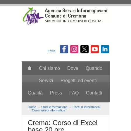
Salta al contenuto principale
Entra
Chi siamo
Dove
Quando
Servizi
Progetti ed eventi
Qualità
Press
FAQ
Contatti
search
Home
→
Studi e formazione
→
Corsi di informatica
→
Corsi vari di informatica
Crema: Corso di Excel
base 20 ore