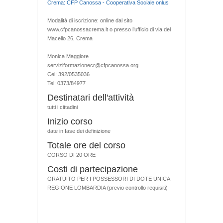
Crema: CFP Canossa - Cooperativa Sociale onlus
Modalità di iscrizione: online dal sito
www.cfpcanossacrema.it o presso l’ufficio di via del
Macello 26, Crema
Monica Maggiore
serviziformazionecr@cfpcanossa.org
Cel: 392/0535036
Tel: 0373/84977
Destinatari dell'attività
tutti i cittadini
Inizio corso
date in fase dei definizione
Totale ore del corso
CORSO DI 20 ORE
Costi di partecipazione
GRATUITO PER I POSSESSORI DI DOTE UNICA
REGIONE LOMBARDIA (previo controllo requisiti)