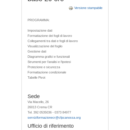
Versione stampabile
PROGRAMMA:
Impostazione dati
Formattazione dei fogli di lavoro
Collegamenti tra dati e fogli di lavoro
Visualizzazione del foglio
Gestione dati
Diagramma grafici e funzionali
Strumenti per l'analisi e l'ipotesi
Protezione e sicurezza
Formattazione condizionale
Tabelle Pivot
Sede
Via Macello, 26
26013 Crema CR
Tel. 392 0535036 - 0373 84977
serviziformazionecr@cfpcanossa.org
Ufficio di riferimento