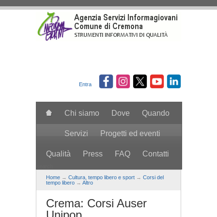
Salta al contenuto principale
Entra
Chi siamo
Dove
Quando
Servizi
Progetti ed eventi
Qualità
Press
FAQ
Contatti
search
Home
→
Cultura, tempo libero e sport
→
Corsi del
tempo libero
→
Altro
Crema: Corsi Auser
Unipop