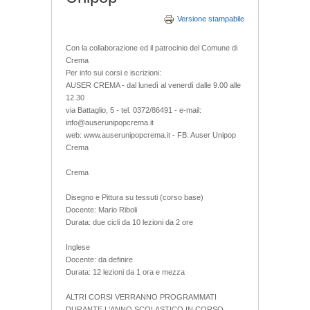
Versione stampabile
Con la collaborazione ed il patrocinio del Comune di
Crema
Per info sui corsi e iscrizioni:
AUSER CREMA - dal lunedì al venerdì dalle 9.00 alle
12.30
via Battaglio, 5 - tel. 0372/86491 - e-mail:
info@auserunipopcrema.it
web: www.auserunipopcrema.it - FB: Auser Unipop
Crema
Crema
Disegno e Pittura su tessuti (corso base)
Docente: Mario Riboli
Durata: due cicli da 10 lezioni da 2 ore
Inglese
Docente: da definire
Durata: 12 lezioni da 1 ora e mezza
ALTRI CORSI VERRANNO PROGRAMMATI
DURANTE L'ANNO SCOLASTICO IN CORSO