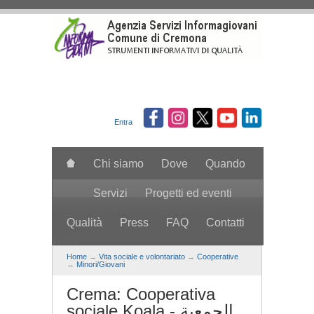
Salta al contenuto principale
Entra
Chi siamo
Dove
Quando
Servizi
Progetti ed eventi
Qualità
Press
FAQ
Contatti
search
Home
→
Vita sociale e volontariato
→
Cooperative
→
Minori/Giovani
Crema: Cooperativa
sociale Koala - الجمعية