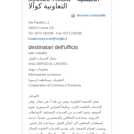
التعاونية كوآلا
Versione stampabile
Via Pandino, 2
26013 Crema CR
Tel. 0373 230188 - Fax 0373 230188
koalacoopsocarl@virgilio.it
destinatari dell'ufficio
tutti i cittadini
مجال الخدمات للعمل
Area SERVIZI AL LAVORO
معلومات مهمة
Informazioni sul lavoro
التعاونيات ومقاطعة كريمونا
Cooperative di Cremona e Provincia
الأهداف:
تعمل الجمعية التعاونية، وهي من فئة أ، في مجال توفير
الخدمات الخاصة بالفرد، وطبقاً للقوانين الدستورية تقوم
الجمعية بتنفيذ الغدديد من الخدمات المختلفة: النشاطات
التربوية، مساعدة المعااقين والمتعسرين نفسياً، خدمة
إصطحاب المعاقين الى أماكن العمل، مساعدة كبار السن.
وينصب اهتمام الجمعية على تقديم الخدمات الخاصة المجال
التربوي التأهيلي لصغار السن، الأسر، المعاقين والمتعسرين