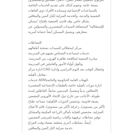
بصفة عامة. وتقوم كذلك على تقديم الخدمات الخاصة
بالمساعدات الإجتماعية ومساندة الأفراد ذوي العاهات
النفسية والبدنية، والخدمة المنزلية لكبار السن والمعاقين
بشكل خاص. وقد قامت الجمعية بإفتتاح "مسكن
للإستقلالية" لإستضافة السيدات المتعسرين والمسؤلين عن
صغارهم، ويشمل المسكن أيضاً حضانة أسرية.
النشاطات:
مركز استقلالي للسيدات بصحبة أطفالهم.
خدمات لمساعدة الشخاص بعينهم في المدرسة.
مبادرة الجمعية لمكافحة ظاهرة الهروب من المدرسة،
وتأهيل أولياء الأمور والعاملين في المدرسة.
ادارة مركز CAG واشغال الوقت بعد اليوم الدراسي وإدارة
معامل تأهيلية.
خدمات ADMللهيئات العامة الحكومية والخاصة.
ادارة دورات تأهيلية خاصة بالطبقات الإجتماعية المتعسرة
(المعاقين بدنياً ونفسياً، المدمنين سابقاً، العاطلين لمدة
طويلة، الأجانب من خارج دول الإتحاد الأوروبي المقيمين
بصفة قانونية، وتتضمن الدورات التأهيلية: مساعد طباخ
(أكثر من مستوى)، زخرفة (أكثر من مستوى)، قائم الأعمال
المنزلية، مخصص للعناية بأماكن الزراعة المكيفة والمشاتل.
توفير نشاطات ترفيهية وألعاب رياضية للمرضى النفسيين
أيضاً، نشاطات أخرى متعلقة بقضاء وقت الفراغ.
خدمة منزلية اكبار السن والمعاقين.