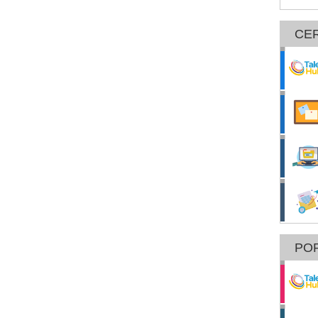
CE
POR