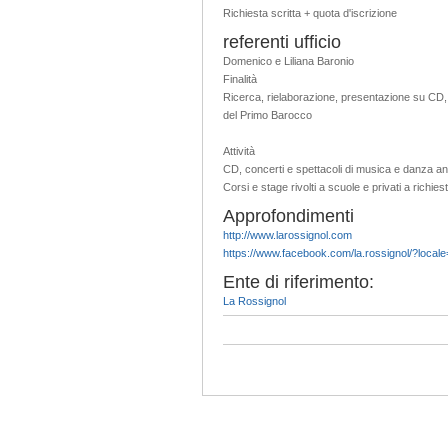
Richiesta scritta + quota d'iscrizione
referenti ufficio
Domenico e Liliana Baronio
Finalità
Ricerca, rielaborazione, presentazione su CD, c
del Primo Barocco
Attività
CD, concerti e spettacoli di musica e danza an
Corsi e stage rivolti a scuole e privati a richies
Approfondimenti
http://www.larossignol.com
https://www.facebook.com/la.rossignol/?locale
Ente di riferimento:
La Rossignol