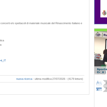
oncerti e/o spettacoli di materiale musicale del Rinascimento Italiano e
tica
ta
=it_IT
nuova ricerca
- ultima modifica:27/07/2026 - (4179 letture)