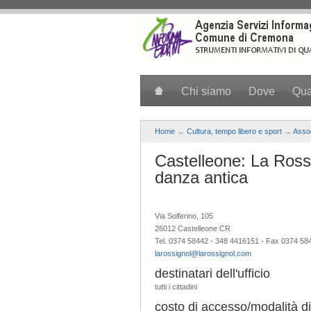
Salta al contenuto principale
Chi siamo
Dove
Qu
Home
→
Cultura, tempo libero e sport
→
Assoc
Castelleone: La Ross
danza antica
Via Solferino, 105
26012 Castelleone CR
Tel. 0374 58442 - 348 4416151 - Fax 0374 58
larossignol@larossignol.com
destinatari dell'ufficio
tutti i cittadini
costo di accesso/modalità di