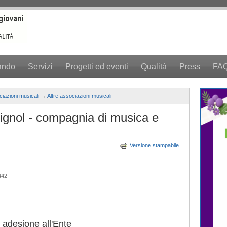
ando
Servizi
Progetti ed eventi
Qualità
Press
FA
iazioni musicali
→
Altre associazioni musicali
ignol - compagnia di musica e
Versione stampabile
442
 adesione all'Ente