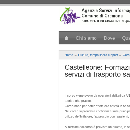
Salta al contenuto principale
Chi siamo
Dove
Qu
Home
→
Cultura, tempo libero e sport
→
Corsi
Castelleone: Formazio
servizi di trasporto sa
Il corso viene svolto da operatori abilitati da 
teorico che pratico.
Corso base per poter effettuare attività in Asso
Nel corso si prenderà confidenza sulle princip
utilizzo defibrillatore, l’approccio con i pazien
Al termine del corso è previsto un esame, in s