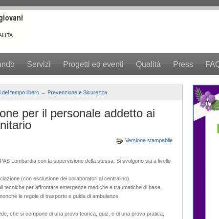
ando
Servizi
Progetti ed eventi
Qualità
Press
FA
 del tempo libero
→
Prevenzione e Sicurezza
ne per il personale addetto ai
nitario
Versione stampabile
ANPAS Lombardia con la supervisione della stessa. Si svolgono sia a livello
ciazione (con esclusione dei collaboratori al centralino).
ali tecniche per affrontare emergenze mediche e traumatiche di base,
ti, nonché le regole di trasporto e guida di ambulanze.
ede, che si compone di una prova teorica, quiz, e di una prova pratica,