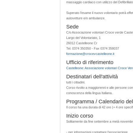
massaggio cardiaco con utilizzo del Defibrilla
Superato l’esame il nuovo volontario potrà effet
autovetture e/o ambulanze.
Sede
C/o Associazione volontari Croce verde Caste
Largo del Volontariato, 1
26012 Castelleone Cr
Tel. 0374 350350 - Fax 0374 358037
formazione@crocevcastelleone.it
Ufficio di riferimento
Castelleone: Associazione volontari Croce Ver
Destinatari dell'attività
tutti i cittadini.
Corso rivolto a maggiorenni e alle persone con
conoscenza della lingua Italiana.
Programma / Calendario dell'
Il corso ha una durata di 42 ore (+ 4 ore speci
Inizio corso
Solitamente da fine settembre a metà novemb
- per informazioni contattare l'associazione