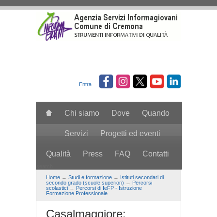
Salta al contenuto principale
Entra
Chi siamo
Dove
Quando
Servizi
Progetti ed eventi
Qualità
Press
FAQ
Contatti
search
Home
→
Studi e formazione
→
Istituti secondari di
secondo grado (scuole superiori)
→
Percorsi
scolastici
→
Percorsi di IeFP - Istruzione
Formazione Professionale
Casalmaggiore: