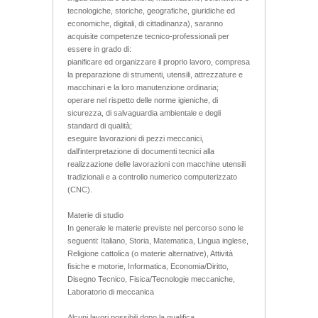
tecnologiche, storiche, geografiche, giuridiche ed
economiche, digitali, di cittadinanza), saranno
acquisite competenze tecnico-professionali per
essere in grado di:
pianificare ed organizzare il proprio lavoro, compresa
la preparazione di strumenti, utensili, attrezzature e
macchinari e la loro manutenzione ordinaria;
operare nel rispetto delle norme igieniche, di
sicurezza, di salvaguardia ambientale e degli
standard di qualità;
eseguire lavorazioni di pezzi meccanici,
dall'interpretazione di documenti tecnici alla
realizzazione delle lavorazioni con macchine utensili
tradizionali e a controllo numerico computerizzato
(CNC).
Materie di studio
In generale le materie previste nel percorso sono le
seguenti: Italiano, Storia, Matematica, Lingua inglese,
Religione cattolica (o materie alternative), Attività
fisiche e motorie, Informatica, Economia/Diritto,
Disegno Tecnico, Fisica/Tecnologie meccaniche,
Laboratorio di meccanica
Alcuni lavori possibili dopo la qualifica