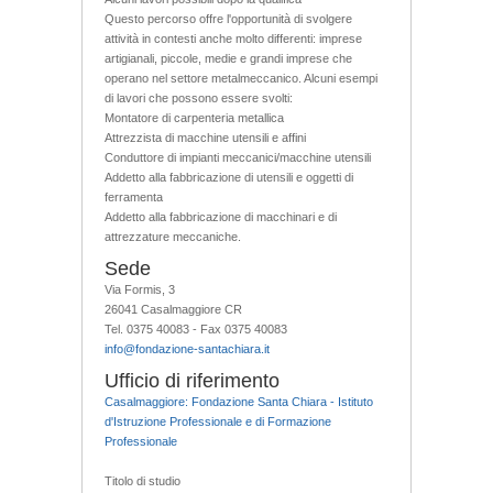
Questo percorso offre l'opportunità di svolgere
attività in contesti anche molto differenti: imprese
artigianali, piccole, medie e grandi imprese che
operano nel settore metalmeccanico. Alcuni esempi
di lavori che possono essere svolti:
Montatore di carpenteria metallica
Attrezzista di macchine utensili e affini
Conduttore di impianti meccanici/macchine utensili
Addetto alla fabbricazione di utensili e oggetti di
ferramenta
Addetto alla fabbricazione di macchinari e di
attrezzature meccaniche.
Sede
Via Formis, 3
26041 Casalmaggiore CR
Tel. 0375 40083 - Fax 0375 40083
info@fondazione-santachiara.it
Ufficio di riferimento
Casalmaggiore: Fondazione Santa Chiara - Istituto
d'Istruzione Professionale e di Formazione
Professionale
Titolo di studio