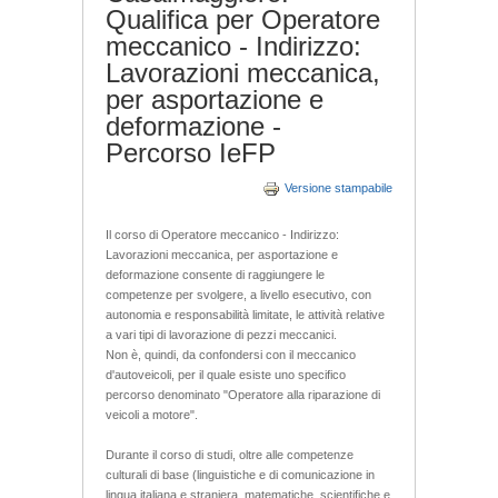
Qualifica per Operatore
meccanico - Indirizzo:
Lavorazioni meccanica,
per asportazione e
deformazione -
Percorso IeFP
Versione stampabile
Il corso di Operatore meccanico - Indirizzo:
Lavorazioni meccanica, per asportazione e
deformazione consente di raggiungere le
competenze per svolgere, a livello esecutivo, con
autonomia e responsabilità limitate, le attività relative
a vari tipi di lavorazione di pezzi meccanici.
Non è, quindi, da confondersi con il meccanico
d'autoveicoli, per il quale esiste uno specifico
percorso denominato "Operatore alla riparazione di
veicoli a motore".
Durante il corso di studi, oltre alle competenze
culturali di base (linguistiche e di comunicazione in
lingua italiana e straniera, matematiche, scientifiche e