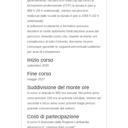
generalmente, nei percorsi realizzati dai centri di
formazione professionale (CFP) la durata è pari a
990 h (30 h settimanali), mentre nei percorsi
realizzati dalle scuole la durata è pari a 1056 h (32 h
settimanali);
le istituzioni scolastiche e formative possono
decidere in modo autonomo l'articolazione oraria del
percorso, tenendo conto che, rispetto al monte ore
complessivo di tutto il triennio, dovranno essere
comunque garantite le seguenti percentuali suddivise
per aree di competenze
Inizio corso
settembre 2026
Fine corso
maggio 2027
Suddivisione del monte ore
Il corso si articola in 990 ore annuali. Nel primo anno
sono previste 150 ore di azienda simulata, mentre nel
secondo e terzo anno sono previsti stage presso
aziende convenzionate del settore.
Costi di partecipazione
Il corso è finanziato dalla Regione Lombardia
attraverso il " sistema dote scuola".