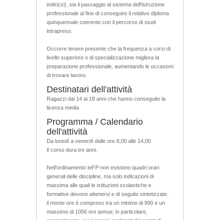
indirizzi), sia il passaggio al sistema dell'istruzione
professionale al fine di conseguire il relativo diploma
quinquennale coerente con il percorso di studi
intrapreso.
Occorre tenere presente che la frequenza a corsi di
livello superiore o di specializzazione migliora la
preparazione professionale, aumentando le occasioni
di trovare lavoro.
Destinatari dell'attività
Ragazzi dai 14 ai 18 anni che hanno conseguito la
licenza media
Programma / Calendario
dell'attività
Da lunedì a venerdì dalle ore 8,00 alle 14,00
Il corso dura tre anni.
Nell’ordinamento IeFP non esistono quadri orari
generali delle discipline, ma solo indicazioni di
massima alle quali le istituzioni scolastiche e
formative devono attenersi e di seguito sintetizzate.
il monte ore è compreso tra un minimo di 990 e un
massimo di 1056 ore annue; in particolare,