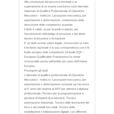
Alla conclusione del percorso triennale e al
superamento di un esame conclusivo sarà rilasciato
l'attestato di Qualifica Professionale di Operatore
Meccanico - Indirizzo: Lavorazioni meccanica, per
asportazione e deformazione, comprensivo della
descrizione delle competenze acquisite.
Il titolo è valido, al pari di quelli scolastici, per
l'assolvimento dell'obbligo di istruzione e del diritto-
dovere di istruzione e formazione.
E’ un titolo avente valore legale, riconosciuto su tutto
il territorio nazionale e la sua corrispondenza con il III
livello europeo delle competenze (III livello EQF –
European Qualification Frameworks) lo rende
riconoscibile anche nell’ambito più vasto dell'Unione
Europea.
Proseguire gli studi
L'attestato di qualifica professionale di Operatore
Meccanico - Indirizzo: Lavorazioni meccanica, per
asportazione e deformazione consente sia l’accesso
al 4° anno del sistema di IeFP per ottenere il diploma
professionale (Tecnico per la programmazione e
gestione di impianti di produzione, Tecnico
automazione industriale, Tecnico delle lavorazioni del
ferro e dei metalli non nobili, Tecnico della
modellazione e fabbricazione digitale, con differenti