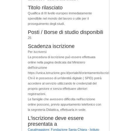
Titolo rilasciato
Qualifica di III livello europeo immediatamente
spendibile nel mondo del lavoro o utile per il
proseguimento degli studi.
Posti / Borse di studio disponibili
25
Scadenza iscrizione
Per iscriversi
La procedura di iscrizione può essere effettuata
online nella pagina dedicata dal Ministero
dell'Istruzione
https://unica.istruzione.gov.it/portale/it/orientamento/iscrizioni
Chi è in possesso di un'identità digitale ( SPID) potrà
accedere al servizio utilizzando le credenziali del
proprio gestore e senza effettuare ulteriori
registrazioni.
Le famiglie che avessero difficolta nell'iscrizione
online possono, previo appuntamento telefonico con
la segreteria Didattica, effettuarla in sede.
L'iscrizione deve essere
presentata a
Casalmaggiore: Fondazione Santa Chiara - Istituto