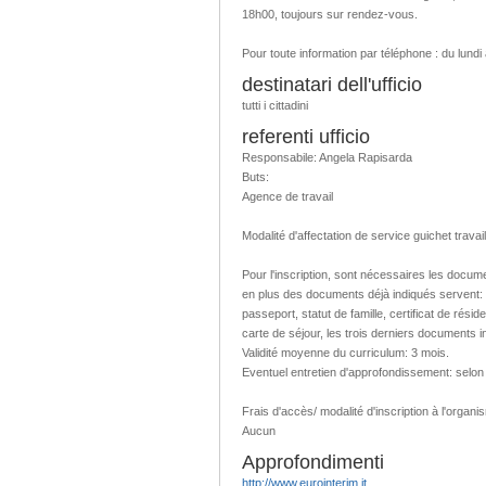
18h00, toujours sur rendez-vous.
Pour toute information par téléphone : du lund
destinatari dell'ufficio
tutti i cittadini
referenti ufficio
Responsabile: Angela Rapisarda
Buts:
Agence de travail
Modalité d'affectation de service guichet travai
Pour l'inscription, sont nécessaires les docume
en plus des documents déjà indiqués servent:
passeport, statut de famille, certificat de résid
carte de séjour, les trois derniers documents 
Validité moyenne du curriculum: 3 mois.
Eventuel entretien d'approfondissement: selo
Frais d'accès/ modalité d'inscription à l'organi
Aucun
Approfondimenti
http://www.eurointerim.it