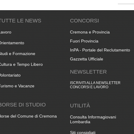
TUTTE LE NEWS
CONCORSI
Lavoro
Cremona e Provincia
Fuori Provincia
Orientamento
InPA - Portale del Reclutamento
Studi e Formazione
Gazzetta Ufficiale
Cultura e Tempo Libero
NEWSLETTER
Volontariato
ISCRIVITI ALLA NEWSLETTER
Turismo e Vacanze
CONCORSI E LAVORO
BORSE DI STUDIO
UTILITÀ
Borse del Comune di Cremona
Consulta Informagiovani
Lombardia
Siti consigliati