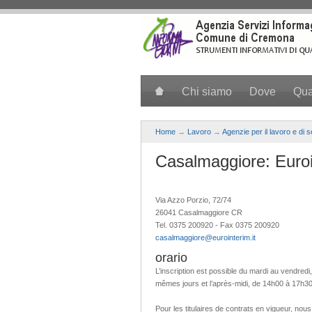
Salta al contenuto principale
Chi siamo
Dove
Qu
Home
→
Lavoro
→
Agenzie per il lavoro e di 
Casalmaggiore: Euroi
Via Azzo Porzio, 72/74
26041 Casalmaggiore CR
Tel. 0375 200920 - Fax 0375 200920
casalmaggiore@eurointerim.it
orario
L’inscription est possible du mardi au vendr
mêmes jours et l’après-midi, de 14h00 à 17h30
Pour les titulaires de contrats en vigueur, n