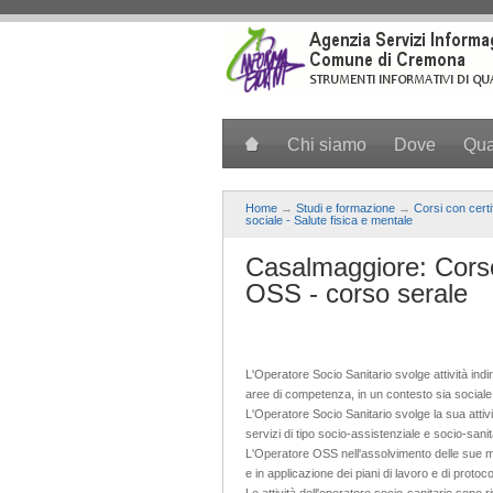
Salta al contenuto principale
Chi siamo
Dove
Qu
Home
→
Studi e formazione
→
Corsi con cert
sociale - Salute fisica e mentale
Casalmaggiore: Corso
OSS - corso serale
L'Operatore Socio Sanitario svolge attività indir
aree di competenza, in un contesto sia sociale c
L'Operatore Socio Sanitario svolge la sua attivit
servizi di tipo socio-assistenziale e socio-sanita
L'Operatore OSS nell'assolvimento delle sue m
e in applicazione dei piani di lavoro e di protoc
Le attività dell'operatore socio-sanitario sono r