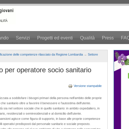
ando
Servizi
Progetti ed eventi
Qualità
Press
FA
ificazione delle competenze rilasciato da Regione Lombardia
→
Settore
 per operatore socio sanitario
Versione stampabile
izzata a soddisfare i bisogni primari della persona nell'ambito delle proprie
he sanitario oltre a favorire il benessere e l'autostima dell'utente.
à sia nel settore sociale che in quello sanitario: in ambito ospedaliero, in
rio, residenziali o semiresidenziali e al domicilio dell'utente.
ansioni agisce come figura di supporto, in base alle proprie competenze
olli operativi predisposti dal personale sanitario e sociale preposto.
ivolte alla persona ed al suo ambiente di vita e rientrano nelle seguenti tre