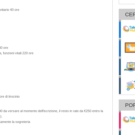
nitario 40 ore
CE
30 ore
, funzioni vitali 220 ore
re di tirocinio
POR
0 da versare al momento dell’iscrizione, il resto in rate da €250 entro la
).
ttamente la segreteria