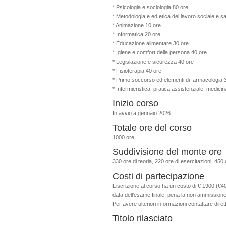
* Psicologia e sociologia 80 ore
* Metodologia e ed etica del lavoro sociale e sa
* Animazione 10 ore
* Informatica 20 ore
* Educazione alimentare 30 ore
* Igiene e comfort della persona 40 ore
* Legislazione e sicurezza 40 ore
* Fisioterapia 40 ore
* Primo soccorso ed elementi di farmacologia 
* Infermieristica, pratica assistenziale, medicina
Inizio corso
In avvio a gennaio 2026
Totale ore del corso
1000 ore
Suddivisione del monte ore
330 ore di teoria, 220 ore di esercitazioni, 450 o
Costi di partecipazione
L’iscrizione al corso ha un costo di € 1900 (€40
data dell’esame finale, pena la non ammissione
Per avere ulteriori informazioni contattare dire
Titolo rilasciato