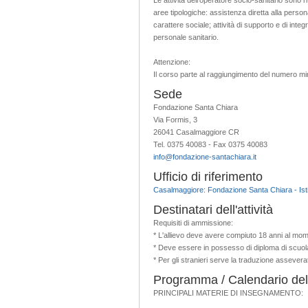
aree tipologiche: assistenza diretta alla person
carattere sociale; attività di supporto e di inte
personale sanitario.
Attenzione:
Il corso parte al raggiungimento del numero mini
Sede
Fondazione Santa Chiara
Via Formis, 3
26041 Casalmaggiore CR
Tel. 0375 40083 - Fax 0375 40083
info@fondazione-santachiara.it
Ufficio di riferimento
Casalmaggiore: Fondazione Santa Chiara - Isti
Destinatari dell'attività
Requisiti di ammissione:
* L'allievo deve avere compiuto 18 anni al mome
* Deve essere in possesso di diploma di scuola
* Per gli stranieri serve la traduzione asseverat
Programma / Calendario dell'
PRINCIPALI MATERIE DI INSEGNAMENTO: