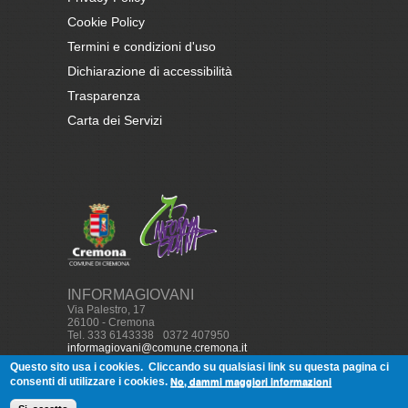
Cookie Policy
Termini e condizioni d'uso
Dichiarazione di accessibilità
Trasparenza
Carta dei Servizi
INFORMAGIOVANI
Via Palestro, 17
26100 - Cremona
Tel. 333 6143338
-
0372 407950
informagiovani@comune.cremona.it
Questo sito usa i cookies.
Cliccando su qualsiasi link su questa pagina ci
No, dammi maggiori informazioni
consenti di utilizzare i cookies.
© Copyright, 2013
Informagiovani
Cremona - Tutti i diritti