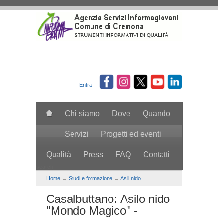
Salta al contenuto principale
Entra
Chi siamo
Dove
Quando
Servizi
Progetti ed eventi
Qualità
Press
FAQ
Contatti
search
Home
→
Studi e formazione
→
Asili nido
Casalbuttano: Asilo nido
"Mondo Magico" -