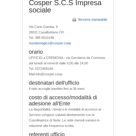
Cosper S.C.S Impresa
sociale
Versione stampabile
Via Carlo Gamba, 6
26011 Casalbuttano CR
Tel. 388 8510198
mondomagico@cosper.coop
orario
UFFICIO a CREMONA - via Gerolamo da Cremona:
dal lunedì al venerdì dalle 9,00 alle 14,00
Tel. 0372458146
Mail info@cosper.coop
destinatari dell'ufficio
Il nido accoglie bambini fino ai 36 mesi
costo di accesso/modalità di
adesione all'Ente
La disponibilità, i tempi e le modalità di accesso al
Servizio vengono valutati direttamente con la
Coordinatrice di Sede. Le rette mensili variano in
relazione alla frequenza scelta.
referenti ufficio