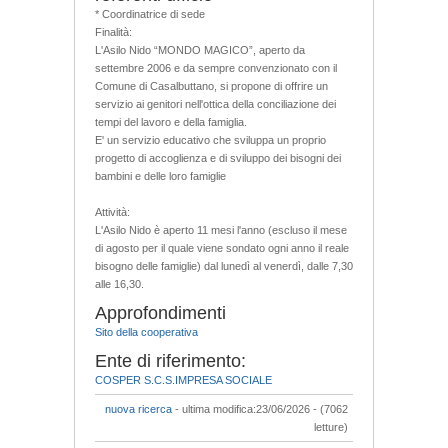
* Coordinatrice di sede
Finalità:
L'Asilo Nido “MONDO MAGICO”, aperto da
settembre 2006 e da sempre convenzionato con il
Comune di Casalbuttano, si propone di offrire un
servizio ai genitori nell'ottica della conciliazione dei
tempi del lavoro e della famiglia.
E' un servizio educativo che sviluppa un proprio
progetto di accoglienza e di sviluppo dei bisogni dei
bambini e delle loro famiglie
Attività:
L'Asilo Nido è aperto 11 mesi l'anno (escluso il mese
di agosto per il quale viene sondato ogni anno il reale
bisogno delle famiglie) dal lunedì al venerdì, dalle 7,30
alle 16,30.
Approfondimenti
Sito della cooperativa
Ente di riferimento:
COSPER S.C.S.IMPRESA SOCIALE
nuova ricerca
- ultima modifica:23/06/2026 - (7062
letture)