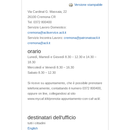
Versione stampabile
Via Cardinal G. Massaia, 22
26100 Cremona CR
Tel. 0372 800400
Servizio Lavoro Domestico:
cremona@acliservice.acli.it
Servizio Incontra Lavoro:
cremona@patronatoacli.it
cremona@acli.it
orario
Lunedì, Martedì e Giovedì 8.30 – 12.30 e 14.30 –
18.30
Mercoledì e Venerdì 8.30 – 16.30
Sabato 8.30 – 12.30
Si riceve su appuntamento, che è possibile prenotare
telefonicamente, contattando il numero 0372 800400,
oppure on line, collegandosi al sito
www.mycaf.it/it/prenota-appuntamento-con-caf-acli/.
destinatari dell'ufficio
tutti i cittadini
English