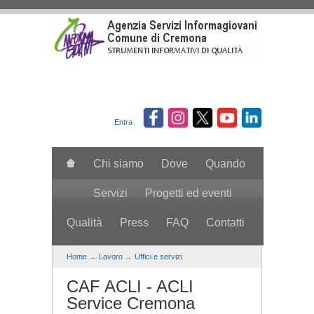
Salta al contenuto principale
Entra
Chi siamo
Dove
Quando
Servizi
Progetti ed eventi
Qualità
Press
FAQ
Contatti
search
Home
→
Lavoro
→
Uffici e servizi
CAF ACLI - ACLI
Service Cremona