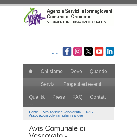
Salta al contenuto principale
Entra
Chi siamo
Dove
Quando
Servizi
Progetti ed eventi
Qualità
Press
FAQ
Contatti
search
Home
→
Vita sociale e volontariato
→
AVIS -
Associazioni volontari italiani sangue
Avis Comunale di
Vescovato -