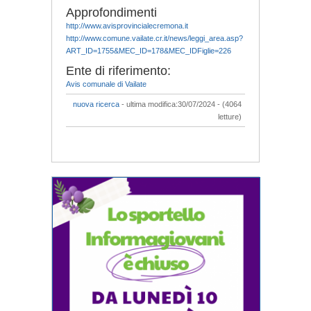
Approfondimenti
http://www.avisprovincialecremona.it
http://www.comune.vailate.cr.it/news/leggi_area.asp?
ART_ID=1755&MEC_ID=178&MEC_IDFiglie=226
Ente di riferimento:
Avis comunale di Vailate
nuova ricerca
- ultima modifica:30/07/2024 - (4064
letture)