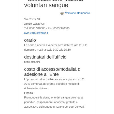
volontari sangue
Versione stampabile
Via Caimi, 91
26019 Vailate CR
Tel. 0363 340085 - Fax 0363 340085
avis.vailate@alice.it
orario
La sede è aperta il venerdì sera dalle 21 alle 23 e la
domenica mattina dalla 9,30 alle 10,30
destinatari dell'ufficio
tutti i cittadini
costo di accesso/modalità di
adesione all'Ente
E' possibile aderire all'Associazione presso le 52
AVIS comunali attraverso specifico modulo di
richiesta iscrizione.
Finalità:
Promuovere la donazione del sangue volontaria,
periodica, responsabile, anonima, gratuita e
associativa del sangue umano e dei suoi derivati.