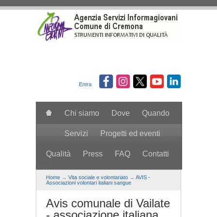
Salta al contenuto principale
Entra
Chi siamo
Dove
Quando
Servizi
Progetti ed eventi
Qualità
Press
FAQ
Contatti
search
Home
→
Vita sociale e volontariato
→
AVIS -
Associazioni volontari italiani sangue
Avis comunale di Vailate
- associazione italiana