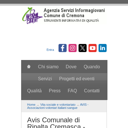
Salta al contenuto principale
Entra
Chi siamo
Dove
Quando
Servizi
Progetti ed eventi
Qualità
Press
FAQ
Contatti
search
Home
→
Vita sociale e volontariato
→
AVIS -
Associazioni volontari italiani sangue
Avis Comunale di
Ripalta Cremasca -