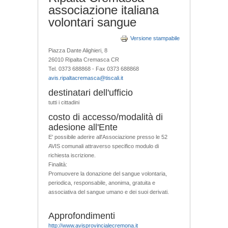
associazione italiana
volontari sangue
Versione stampabile
Piazza Dante Alighieri, 8
26010 Ripalta Cremasca CR
Tel. 0373 688868 - Fax 0373 688868
avis.ripaltacremasca@tiscali.it
destinatari dell'ufficio
tutti i cittadini
costo di accesso/modalità di
adesione all'Ente
E' possibile aderire all'Associazione presso le 52
AVIS comunali attraverso specifico modulo di
richiesta iscrizione.
Finalità:
Promuovere la donazione del sangue volontaria,
periodica, responsabile, anonima, gratuita e
associativa del sangue umano e dei suoi derivati.
Approfondimenti
http://www.avisprovincialecremona.it