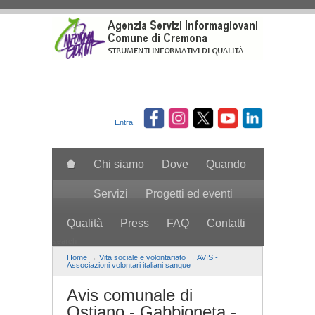
Salta al contenuto principale
Entra
Chi siamo
Dove
Quando
Servizi
Progetti ed eventi
Qualità
Press
FAQ
Contatti
search
Home
→
Vita sociale e volontariato
→
AVIS -
Associazioni volontari italiani sangue
Avis comunale di
Ostiano - Gabbioneta -