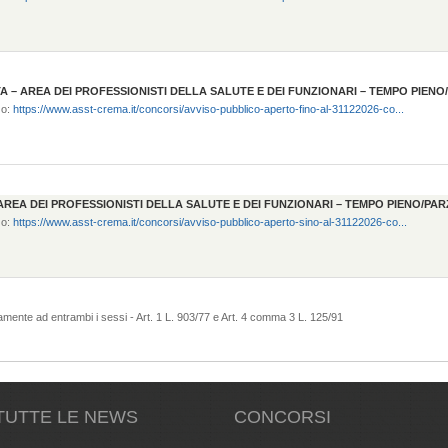
TA – AREA DEI PROFESSIONISTI DELLA SALUTE E DEI FUNZIONARI – TEMPO PIEN
zo:
https://www.asst-crema.it/concorsi/avviso-pubblico-aperto-fino-al-31122026-co...
AREA DEI PROFESSIONISTI DELLA SALUTE E DEI FUNZIONARI – TEMPO PIENO/PA
zo:
https://www.asst-crema.it/concorsi/avviso-pubblico-aperto-sino-al-31122026-co...
intamente ad entrambi i sessi - Art. 1 L. 903/77 e Art. 4 comma 3 L. 125/91
TUTTE LE NEWS
CONCORSI