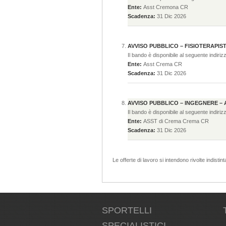
Ente:
Asst Cremona CR
Scadenza:
31 Dic 2026
AVVISO PUBBLICO – FISIOTERAPIS
Il bando è disponibile al seguente indiriz
Ente:
Asst Crema CR
Scadenza:
31 Dic 2026
AVVISO PUBBLICO – INGEGNERE – 
Il bando è disponibile al seguente indiriz
Ente:
ASST di Crema Crema CR
Scadenza:
31 Dic 2026
Le offerte di lavoro si intendono rivolte indist
SPORTELLI
SPECIALISTICI