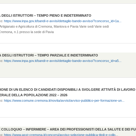
A DEGLI ISTRUTTORI – TEMPO PIENO E INDETERMINATO
zo:
https://www.inpa.gov.it/bandi-e-avvisi/dettaglio-bando-avviso/?concorso_id=1a...
rtigianato e Agricoltura di Cremona, Mantova e Pavia Varie sedi Varie sedi
Cremona, n.1 presso la sede di Pavia
EA DEGLI ISTRUTTORI – TEMPO PARZIALE E INDETERMINATO
zo:
https://www.inpa.gov.it/bandi-e-avvisi/dettaglio-bando-avviso/?concorso_id=a5...
ONE DI UN ELENCO DI CANDIDATI DISPONIBILI A SVOLGERE ATTIVITÀ DI LAVO
ERALE DELLA POPOLAZIONE 2022 – 2026
zo:
https://www.comune.cremona.it/novita/avvisi/avviso-pubblico-per-formazione-un...
E COLLOQUIO – INFERMIERE – AREA DEI PROFESSIONISTI DELLA SALUTE E DEI F
zo:
https://www.asst-cremona.it/concorsi/avviso-selezione-pubblica-titoli-e-collo...