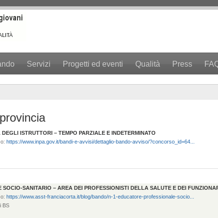
ando
Servizi
Progetti ed eventi
Qualità
Press
FA
provincia
A DEGLI ISTRUTTORI – TEMPO PARZIALE E INDETERMINATO
zo:
https://www.inpa.gov.it/bandi-e-avvisi/dettaglio-bando-avviso/?concorso_id=64...
 SOCIO-SANITARIO – AREA DEI PROFESSIONISTI DELLA SALUTE E DEI FUNZIONA
zo:
https://www.asst-franciacorta.it/blog/bando/n-1-educatore-professionale-socio...
i BS