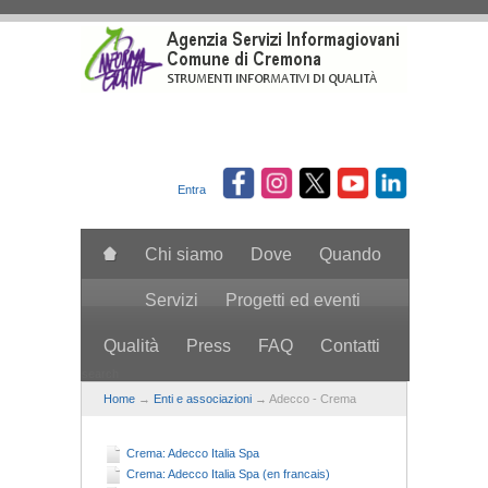
Salta al contenuto principale
Entra
Chi siamo
Dove
Quando
Servizi
Progetti ed eventi
Qualità
Press
FAQ
Contatti
search
Home
→
Enti e associazioni
→ Adecco - Crema
Crema: Adecco Italia Spa
Crema: Adecco Italia Spa (en francais)