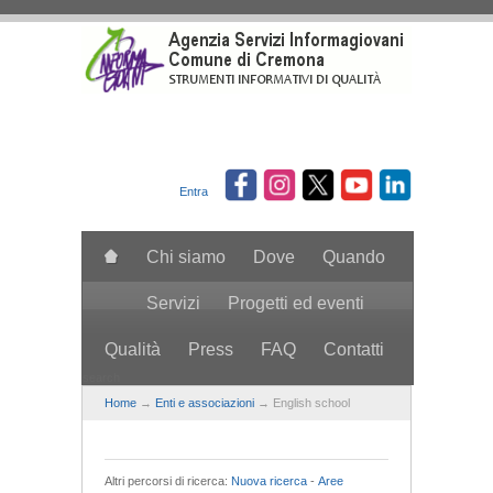
Salta al contenuto principale
Entra
Chi siamo
Dove
Quando
Servizi
Progetti ed eventi
Qualità
Press
FAQ
Contatti
search
Home
→
Enti e associazioni
→ English school
Altri percorsi di ricerca:
Nuova ricerca
-
Aree