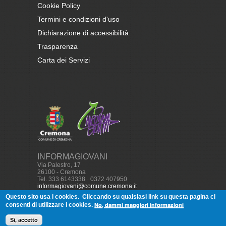
Cookie Policy
Termini e condizioni d'uso
Dichiarazione di accessibilità
Trasparenza
Carta dei Servizi
INFORMAGIOVANI
Via Palestro, 17
26100 - Cremona
Tel. 333 6143338
-
0372 407950
informagiovani@comune.cremona.it
Questo sito usa i cookies.
Cliccando su qualsiasi link su questa pagina ci
No, dammi maggiori informazioni
consenti di utilizzare i cookies.
© Copyright, 2013
Informagiovani
Cremona - Tutti i diritti
Si, accetto
riservati. Realizzato con
Drupal
da
Softworld