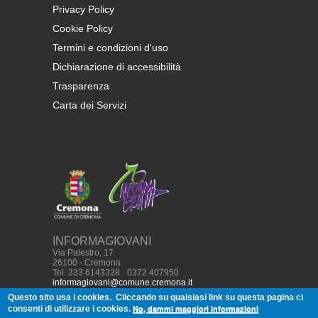
Privacy Policy
Cookie Policy
Termini e condizioni d'uso
Dichiarazione di accessibilità
Trasparenza
Carta dei Servizi
INFORMAGIOVANI
Via Palestro, 17
26100 - Cremona
Tel. 333 6143338
-
0372 407950
informagiovani@comune.cremona.it
Questo sito usa i cookies.
Cliccando su qualsiasi link su questa pagina ci
No, dammi maggiori informazioni
consenti di utilizzare i cookies.