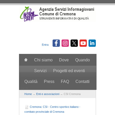
Salta al contenuto principale
Entra
Chi siamo
Dove
Quando
Servizi
Progetti ed eventi
Qualità
Press
FAQ
Contatti
search
Home
→
Enti e associazioni
→ CSI Cremona
Cremona: CSI - Centro sportivo italiano -
comitato provinciale di Cremona