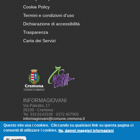
Cookie Policy
Termini e condizioni d'uso
Dichiarazione di accessibilità
Trasparenza
Carta dei Servizi
INFORMAGIOVANI
Via Palestro, 17
26100 - Cremona
Tel. 333 6143338
-
0372 407950
informagiovani@comune.cremona.it
Questo sito usa i cookies.
Cliccando su qualsiasi link su questa pagina ci
No, dammi maggiori informazioni
consenti di utilizzare i cookies.
© Copyright, 2013
Informagiovani
Cremona - Tutti i diritti
Si, accetto