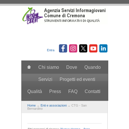
Salta al contenuto principale
Entra
Chi siamo
Dove
Quando
Servizi
Progetti ed eventi
Qualità
Press
FAQ
Contatti
search
Home
→
Enti e associazioni
→ CTG - San
Bernardino