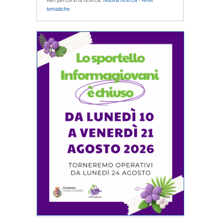
Altri percorsi di ricerca:
Nuova ricerca
-
Aree
tematiche