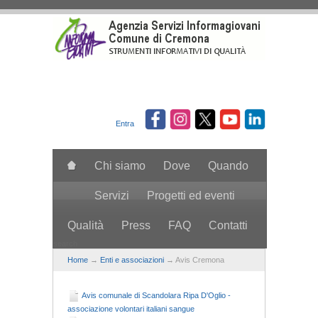
Salta al contenuto principale
Entra
Chi siamo
Dove
Quando
Servizi
Progetti ed eventi
Qualità
Press
FAQ
Contatti
search
Home
→
Enti e associazioni
→ Avis Cremona
Avis comunale di Scandolara Ripa D'Oglio -
associazione volontari italiani sangue