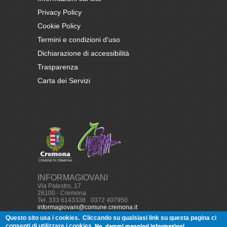
Privacy Policy
Cookie Policy
Termini e condizioni d'uso
Dichiarazione di accessibilità
Trasparenza
Carta dei Servizi
INFORMAGIOVANI
Via Palestro, 17
26100 - Cremona
Tel. 333 6143338
-
0372 407950
informagiovani@comune.cremona.it
Questo sito usa i cookies.
Cliccando su qualsiasi link su questa pagina ci
No, dammi maggiori informazioni
consenti di utilizzare i cookies.