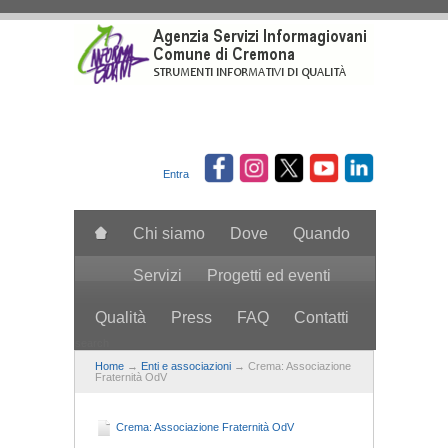
Salta al contenuto principale
Entra
Chi siamo
Dove
Quando
Servizi
Progetti ed eventi
Qualità
Press
FAQ
Contatti
search
Home
→
Enti e associazioni
→ Crema: Associazione
Fraternità OdV
Crema: Associazione Fraternità OdV