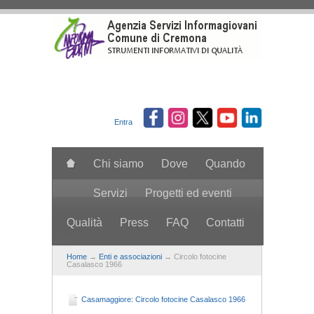
Salta al contenuto principale
Entra
Chi siamo
Dove
Quando
Servizi
Progetti ed eventi
Qualità
Press
FAQ
Contatti
search
Home
→
Enti e associazioni
→ Circolo fotocine
Casalasco 1966
Casamaggiore: Circolo fotocine Casalasco 1966