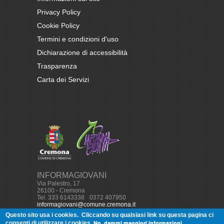
Privacy Policy
Cookie Policy
Termini e condizioni d'uso
Dichiarazione di accessibilità
Trasparenza
Carta dei Servizi
INFORMAGIOVANI
Via Palestro, 17
26100 - Cremona
Tel. 333 6143338
-
0372 407950
informagiovani@comune.cremona.it
Questo sito usa i cookies.
Cliccando su qualsiasi link su questa pagina ci
No, dammi maggiori informazioni
consenti di utilizzare i cookies.