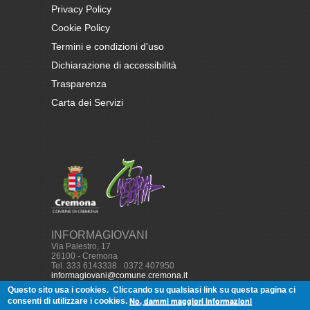
Privacy Policy
Cookie Policy
Termini e condizioni d'uso
Dichiarazione di accessibilità
Trasparenza
Carta dei Servizi
INFORMAGIOVANI
Via Palestro, 17
26100 - Cremona
Tel. 333 6143338
-
0372 407950
informagiovani@comune.cremona.it
Questo sito usa i cookies.
Cliccando su qualsiasi link su questa pagina ci
No, dammi maggiori informazioni
consenti di utilizzare i cookies.