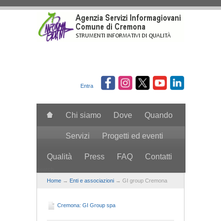
Salta al contenuto principale
Entra
Chi siamo
Dove
Quando
Servizi
Progetti ed eventi
Qualità
Press
FAQ
Contatti
search
Home
→
Enti e associazioni
→ GI group Cremona
Cremona: GI Group spa