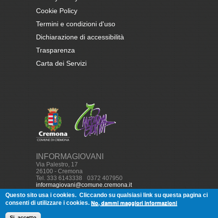
Cookie Policy
Termini e condizioni d'uso
Dichiarazione di accessibilità
Trasparenza
Carta dei Servizi
INFORMAGIOVANI
Via Palestro, 17
26100 - Cremona
Tel. 333 6143338
-
0372 407950
informagiovani@comune.cremona.it
Questo sito usa i cookies.
Cliccando su qualsiasi link su questa pagina ci
No, dammi maggiori informazioni
consenti di utilizzare i cookies.
© Copyright, 2013
Informagiovani
Cremona - Tutti i diritti
Si, accetto