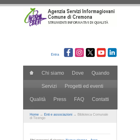
Salta al contenuto principale
Entra
Chi siamo
Dove
Quando
Servizi
Progetti ed eventi
Qualità
Press
FAQ
Contatti
search
Home
→
Enti e associazioni
→ Biblioteca Comunale
di Ticengo