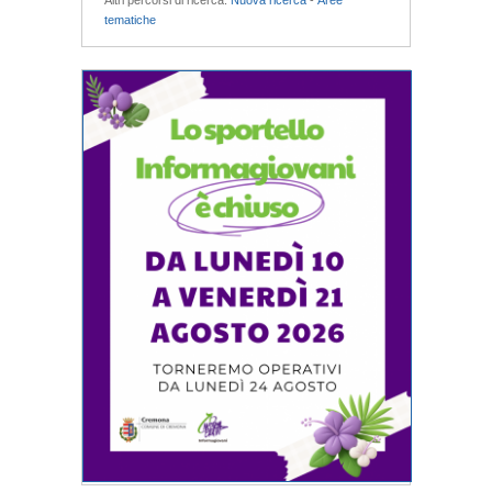
Altri percorsi di ricerca:
Nuova ricerca
-
Aree
tematiche