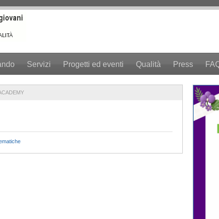
ando
Servizi
Progetti ed eventi
Qualità
Press
FA
ACADEMY
tematiche