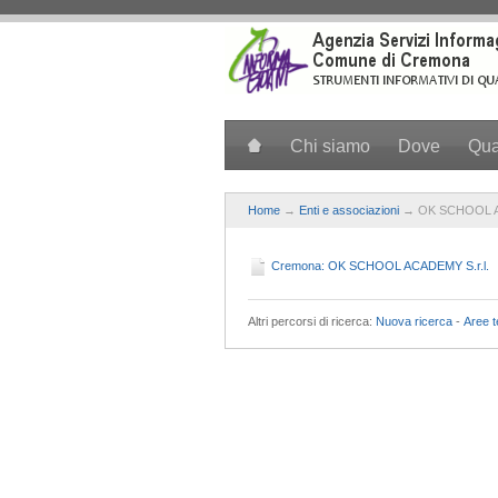
Salta al contenuto principale
Chi siamo
Dove
Qu
Home
→
Enti e associazioni
→ OK SCHOOL 
Cremona: OK SCHOOL ACADEMY S.r.l.
Altri percorsi di ricerca:
Nuova ricerca
-
Aree 