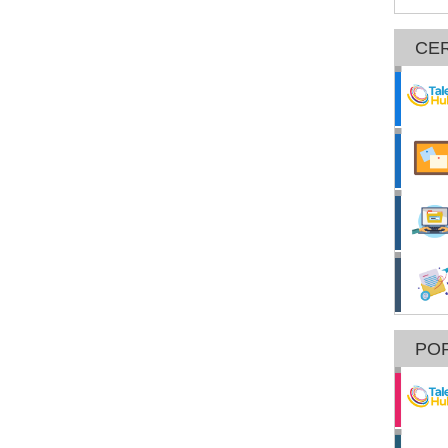
CE
POR