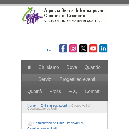
Salta al contenuto principale
Entra
Chi siamo
Dove
Quando
Servizi
Progetti ed eventi
Qualità
Press
FAQ
Contatti
search
Home
→
Enti e associazioni
→ Circolo Acli di
Casalbuttano ed Uniti
Casalbuttano ed Uniti: Circolo Acli di
Casalbuttano ed Uniti