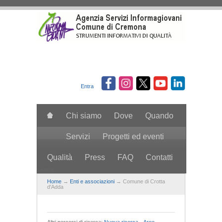
Salta al contenuto principale
Entra
Chi siamo
Dove
Quando
Servizi
Progetti ed eventi
Qualità
Press
FAQ
Contatti
search
Home
→
Enti e associazioni
→ Comune di Crotta
d'Adda