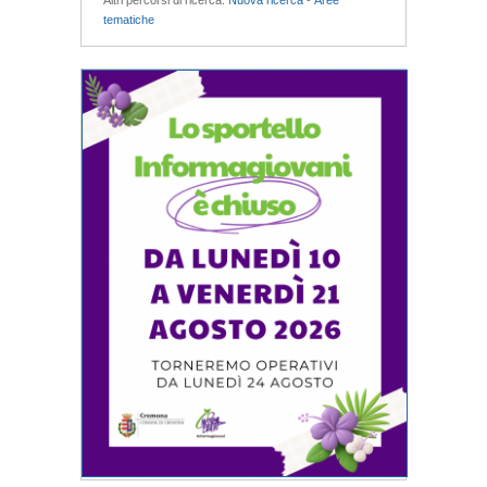
Altri percorsi di ricerca:
Nuova ricerca
-
Aree
tematiche