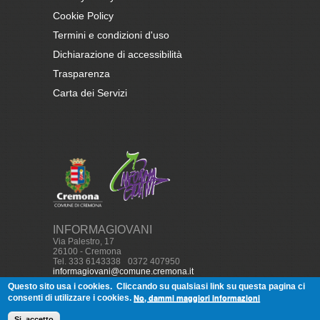
Cookie Policy
Termini e condizioni d'uso
Dichiarazione di accessibilità
Trasparenza
Carta dei Servizi
INFORMAGIOVANI
Via Palestro, 17
26100 - Cremona
Tel. 333 6143338
-
0372 407950
informagiovani@comune.cremona.it
Questo sito usa i cookies.
Cliccando su qualsiasi link su questa pagina ci
No, dammi maggiori informazioni
consenti di utilizzare i cookies.
© Copyright, 2013
Informagiovani
Cremona - Tutti i diritti
Si, accetto