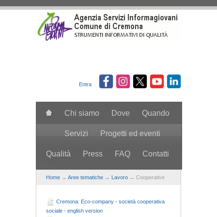
Salta al contenuto principale
Entra
Chi siamo
Dove
Quando
Servizi
Progetti ed eventi
Qualità
Press
FAQ
Contatti
search
Home
→
Aree tematiche
→
Lavoro
→ Cooperative
Cremona: Eco-company - società cooperativa
sociale - english version